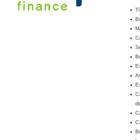
Tí
Bu
M
C
S
B
E
A
E
C
d
C
Ca
B