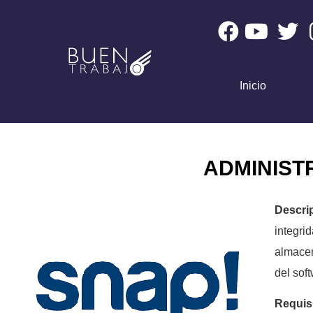
Inicio
ADMINIST
Descri
integri
almace
del sof
Requis