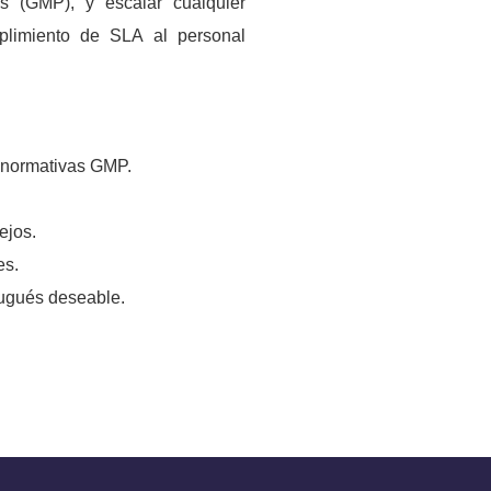
s (GMP), y escalar cualquier
plimiento de SLA al personal
o normativas GMP.
ejos.
es.
tugués deseable.