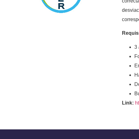
correc
desvia
corresp
Requis
3
Fo
En
Ha
Do
B
Link:
h