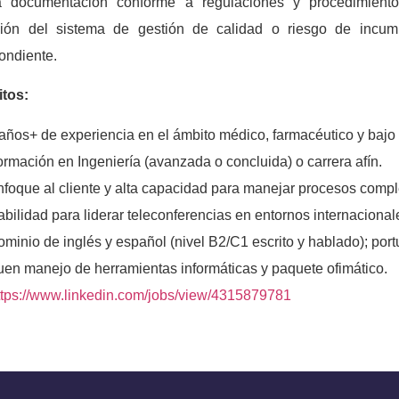
ta documentación conforme a regulaciones y procedimiento
ción del sistema de gestión de calidad o riesgo de incum
ondiente.
itos:
 años+ de experiencia en el ámbito médico, farmacéutico y baj
rmación en Ingeniería (avanzada o concluida) o carrera afín.
foque al cliente y alta capacidad para manejar procesos compl
bilidad para liderar teleconferencias en entornos internacional
minio de inglés y español (nivel B2/C1 escrito y hablado); por
uen manejo de herramientas informáticas y paquete ofimático.
ttps://www.linkedin.com/jobs/view/4315879781