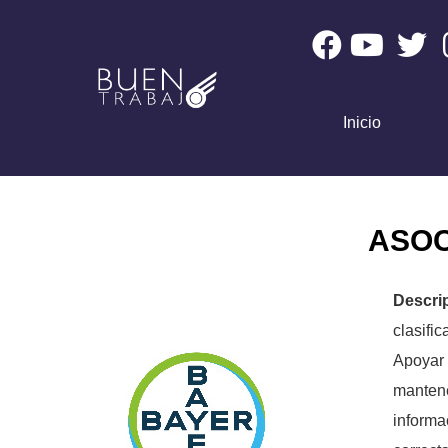
Inicio
ASOC
Descr
clasifi
Apoyar 
mantene
informa