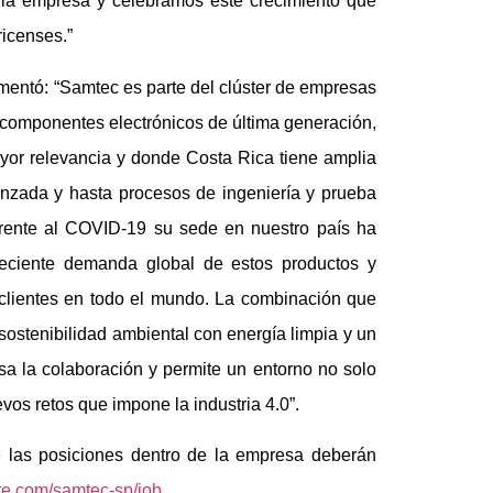
a la empresa y celebramos este crecimiento que
ricenses.”
omentó: “Samtec es parte del clúster de empresas
de componentes electrónicos de última generación,
yor relevancia y donde Costa Rica tiene amplia
nzada y hasta procesos de ingeniería y prueba
 frente al COVID-19 su sede en nuestro país ha
reciente demanda global de estos productos y
 clientes en todo el mundo. La combinación que
sostenibilidad ambiental con energía limpia y un
sa la colaboración y permite un entorno no solo
evos retos que impone la industria 4.0”.
e las posiciones dentro de la empresa deberán
vite.com/samtec-sp/job