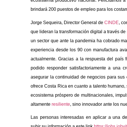
ecosistema productivo nacional. Felicitamos 
brindará 200 puestos de empleo para los costar
Jorge Sequeira, Director General de
CINDE
, c
que lideran la transformación digital a través 
un sector que ante la pandemia ha cobrado ma
experiencia desde los 90 con manufactura ava
actualmente. Gracias a la respuesta del país
podido responder satisfactoriamente a una c
asegurar la continuidad de negocios para sus
ofrece Costa Rica en cuanto a talento humano, 
ecosistema próspero de multinacionales, impul
altamente
resiliente
, sino innovador ante los nu
Las personas interesadas en aplicar a una d
subir su información a este link
https://jobs.job