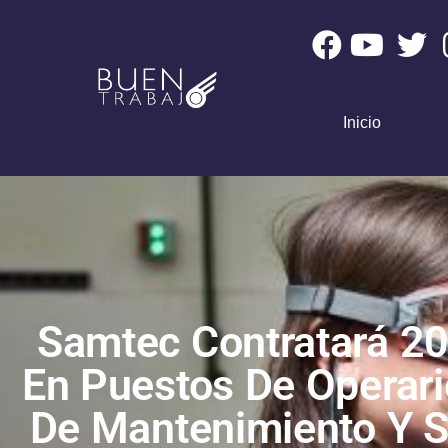
Inicio
Samtec Contratará 2
En Puestos De Operari
De Mantenimiento Y S