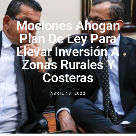
Mociones Ahogan
Plan De Ley Para
Llevar Inversión A
Zonas Rurales Y
Costeras
ABRIL 13, 2022