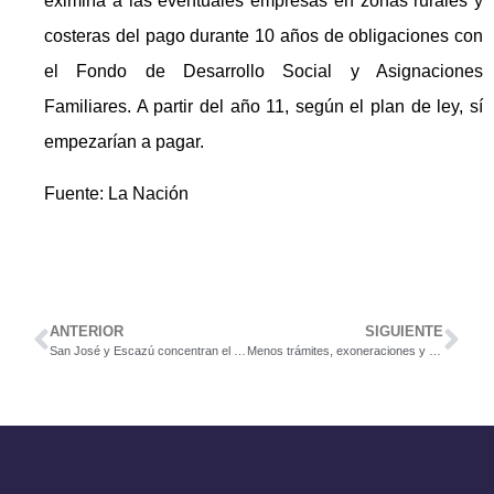
eximiría a las eventuales empresas en zonas rurales y
costeras del pago durante 10 años de obligaciones con
el Fondo de Desarrollo Social y Asignaciones
Familiares. A partir del año 11, según el plan de ley, sí
empezarían a pagar.
Fuente: La Nación
ANTERIOR
SIGUIENTE
San José y Escazú concentran el 48% de la inversión extranjera en Costa Rica
Menos trámites, exoneraciones y reducción de cargas sociales serán incentivos de zonas francas fuera del GAM