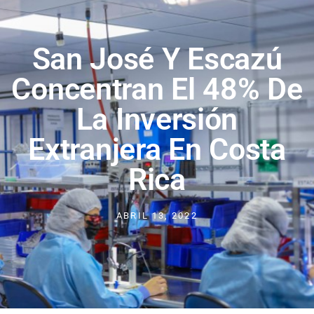
San José Y Escazú
Concentran El 48% De
La Inversión
Extranjera En Costa
Rica
ABRIL 13, 2022