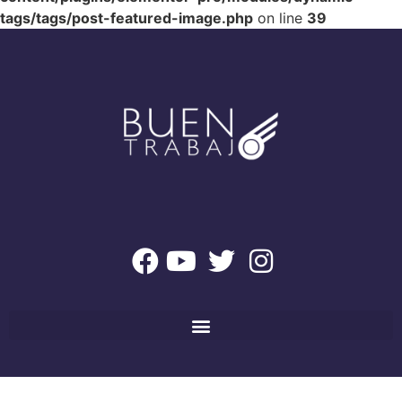
tags/tags/post-featured-image.php
on line
39