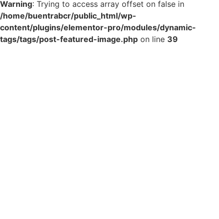
Warning
: Trying to access array offset on false in
/home/buentrabcr/public_html/wp-
content/plugins/elementor-pro/modules/dynamic-
tags/tags/post-featured-image.php
on line
39
Thermo Fisher
Scientific Crece En
Costa Rica Y Anuncia
75 Nuevos Puestos
Disponibles