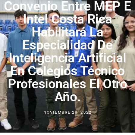
Convenio Entre MEP E
Intel Costa Rica
Habilitará La
Especialidad De
Inteligencia Artificial
En Colegios Técnico
Profesionales El Otro
Año.
NOVIEMBRE 24, 2022