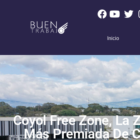
Inicio
Coyol Free Zone, La 
Más Premiada De C